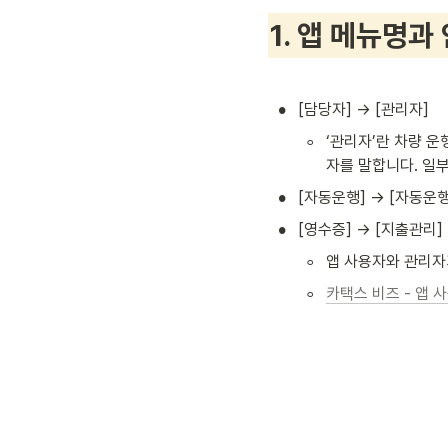
1
. 앱 메뉴명과
•
[담당자] → [관리자] 
◦
‘관리자’란 차량 
자를 말합니다. 일부
•
[자동운행] → [자동운행
•
[영수증] → [지출관리] 
◦
앱 사용자와 관리자
◦
카택스 비즈 - 앱 